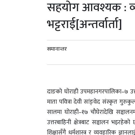
सहयोग आवश्यक : व
भट्टराई[अन्तर्वार्ता]
समानान्तर
दाङको घोराही उपमहानगरपालिका–७ उत्तरब
माता पवित्रा देवी सांङ्वेद संस्कृत गुर
सालमा घोराही–१७ चौघेरादेखि सञ्चाल
उत्तरबाहिनी क्षेत्रबाट सञ्चालन भइरह
शिक्षासँगै धर्मशास्त्र र व्यवहारिक ज्ञा