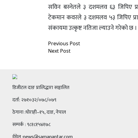
सविन बस्नेतले ३ दशमलव ६३ जिपिए प्राप
टेकमान कवरले ३ दशमलव ५३ जिपिए प्राप्
संकायमा उत्कृष्ट नतिजा ल्याउने गरेको छ ।
Previous Post
Next Post
डिजीटल दाङ प्रालिद्धारा सञ्चालित
दर्ता: २७१०३२/०७८/०७९
ठेगाना :घोराही–१५, दाङ, नेपाल
सम्पर्क : ९८१८१५४१७८
ईमेल :news@samanantar.com