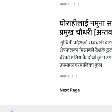
असार २०, २०८०
घोराहीलाई नमुना 
प्रमुख चौधरी [अन्तर्वा
लुम्बिनी प्रदेशको राजधानी द
क्षेत्रफलका हिसाबले देशकै ठु
घेरेको एसियाकै दोस्रो ठुलो उ
उपमहानगरपालिका कुल
असार ६, २०८०
Next Page