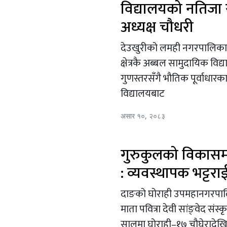
विद्यालयको नतिजा र
अध्यक्ष चौधरी
देउखुरीको लमही नगरपालिका–६
क्षेत्रकै अब्बल सामुदायिक विद
गुणस्तरसँगै भौतिक पूर्वाधारक
विद्यालयबाट
असार १०, २०८३
गुरुकुलको विकास
: व्यवस्थापक भट्टराई[
दाङको घोराही उपमहानगरपालिक
माता पवित्रा देवी सांङ्वेद सं
सालमा घोराही–१७ चौघेरादेख