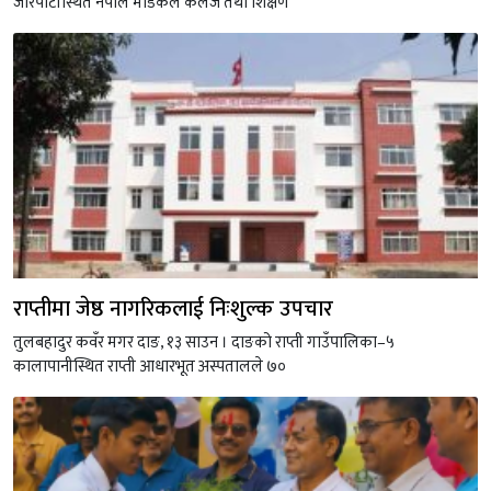
जोरपाटीस्थित नेपाल मेडिकल कलेज तथा शिक्षण
राप्तीमा जेष्ठ नागरिकलाई निःशुल्क उपचार
तुलबहादुर कवँर मगर दाङ, १३ साउन । दाङको राप्ती गाउँपालिका–५
कालापानीस्थित राप्ती आधारभूत अस्पतालले ७०