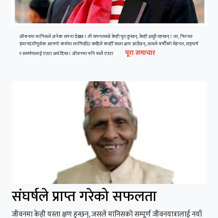
जीवनमा मानिसले अनेक सपना देख्छ । ती सपनामध्ये केही पूरा हुन्छन्, केही अधुरै रहन्छन् । तर, निरन्तर
इमानदारीपूर्वक आफ्नो कर्ममा लागिरहँदा कहिले काहीँ यस्ता क्षण आउँछन्, जसले वर्षौँको मेहनत, सङ्घर्ष
पूरा समाचार
र समर्पणलाई एउटा अर्थ दिन्छ । जीवनमा पनि यस्तै एउटा
संघर्षले प्राप्त गरेको सफलता
जीवनमा केही यस्ता क्षण हुन्छन्, जसले मानिसको सम्पूर्ण जीवनयात्रालाई नयाँ