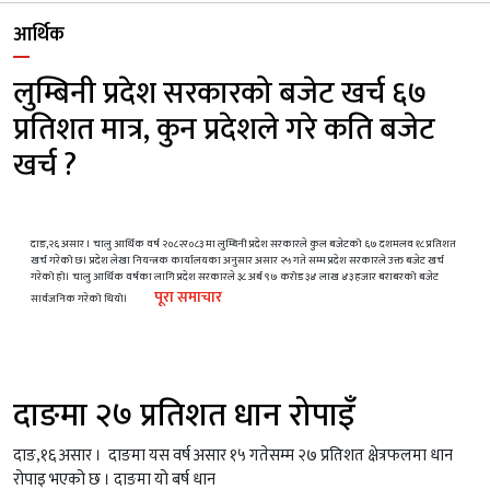
आर्थिक
लुम्बिनी प्रदेश सरकारको बजेट खर्च ६७
प्रतिशत मात्र, कुन प्रदेशले गरे कति बजेट
खर्च ?
दाङ,२६ असार । चालु आर्थिक वर्ष २०८२र०८३ मा लुम्बिनी प्रदेश सरकारले कुल बजेटको ६७ दशमलव १८ प्रतिशत
खर्च गरेको छ। प्रदेश लेखा नियन्त्रक कार्यालयका अनुसार असार २५ गते सम्म प्रदेश सरकारले उक्त बजेट खर्च
गरेको हो। चालु आर्थिक वर्षका लागि प्रदेश सरकारले ३८ अर्ब ९७ करोड ३४ लाख ४३ हजार बराबरको बजेट
पूरा समाचार
सार्वजनिक गरेको थियो।
दाङमा २७ प्रतिशत धान रोपाइँ
दाङ,१६ असार । दाङमा यस वर्ष असार १५ गतेसम्म २७ प्रतिशत क्षेत्रफलमा धान
रोपाइ भएको छ । दाङमा यो बर्ष धान