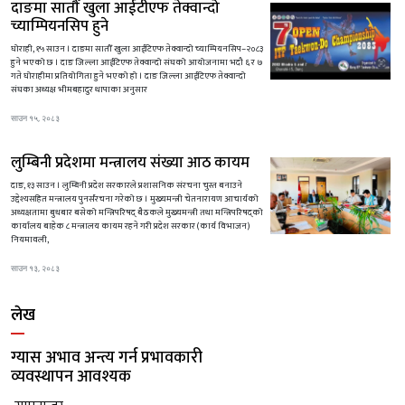
दाङमा सातौँ खुला आईटीएफ तेक्वान्दो
च्याम्पियनसिप हुने
घोराही, १५ साउन । दाङमा सातौँ खुला आईटिएफ तेक्वान्दो च्याम्पियनसिप–२०८३
हुने भएको छ । दाङ जिल्ला आईटिएफ तेक्वान्दो संघको आयोजनामा भदौ ६ र ७
गते घोराहीमा प्रतियोगिता हुने भएको हो । दाङ जिल्ला आईटिएफ तेक्वान्दो
संघका अध्यक्ष भीमबहादुर थापाका अनुसार
साउन १५, २०८३
लुम्बिनी प्रदेशमा मन्त्रालय संख्या आठ कायम
दाङ, १३ साउन । लुम्बिनी प्रदेश सरकारले प्रशासनिक संरचना चुस्त बनाउने
उद्देश्यसहित मन्त्रालय पुनर्संरचना गरेको छ । मुख्यमन्त्री चेतनारायण आचार्यको
अध्यक्षतामा बुधबार बसेको मन्त्रिपरिषद् बैठकले मुख्यमन्त्री तथा मन्त्रिपरिषद्को
कार्यालय बाहेक ८ मन्त्रालय कायम रहने गरी प्रदेश सरकार (कार्य विभाजन)
नियमावली,
साउन १३, २०८३
लेख
ग्यास अभाव अन्त्य गर्न प्रभावकारी
व्यवस्थापन आवश्यक