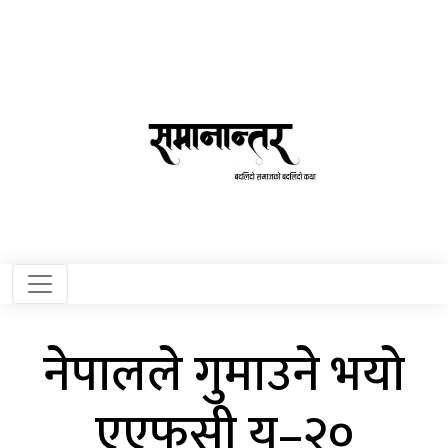
नेपालले गुमाउने भयो
एएफसी यू–२०