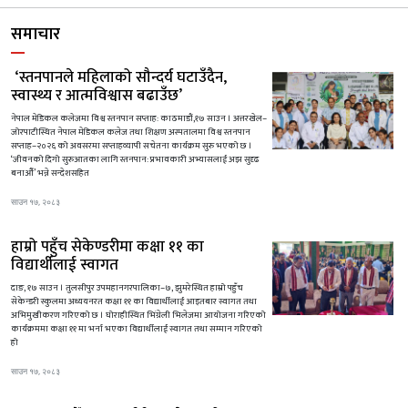
समाचार
‘स्तनपानले महिलाको सौन्दर्य घटाउँदैन,
स्वास्थ्य र आत्मविश्वास बढाउँछ’
नेपाल मेडिकल कलेजमा विश्व स्तनपान सप्ताह: काठमाडौं,१७ साउन । अत्तरखेल–
जोरपाटीस्थित नेपाल मेडिकल कलेज तथा शिक्षण अस्पतालमा विश्व स्तनपान
सप्ताह–२०२६ को अवसरमा सप्ताहव्यापी सचेतना कार्यक्रम सुरु भएको छ ।
‘जीवनको दिगो सुरुआतका लागि स्तनपान: प्रभावकारी अभ्यासलाई अझ सुदृढ
बनाऔँ’ भन्ने सन्देशसहित
साउन १७, २०८३
हाम्रो पहुँच सेकेण्डरीमा कक्षा ११ का
विद्यार्थीलाई स्वागत
दाङ, १७ साउन । तुलसीपुर उपमहानगरपालिका–७, झुमरेस्थित हाम्रो पहुँच
सेकेन्डरी स्कुलमा अध्ययनरत कक्षा ११ का विद्यार्थीलाई आइतबार स्वागत तथा
अभिमुखीकरण गरिएको छ । घोराहीस्थित भिंग्रेली भिलेजमा आयोजना गरिएको
कार्यक्रममा कक्षा ११ मा भर्ना भएका विद्यार्थीलाई स्वागत तथा सम्मान गरिएको
हो
साउन १७, २०८३